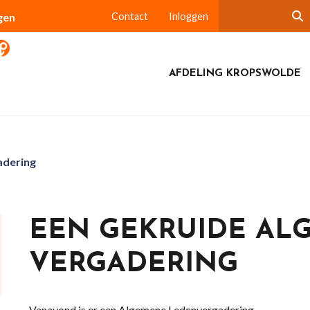
gen
Contact
Inloggen
AFDELING KROPSWOLDE
adering
EEN GEKRUIDE AL
VERGADERING
Vanavond is er een Algemene Ledenvergadering.