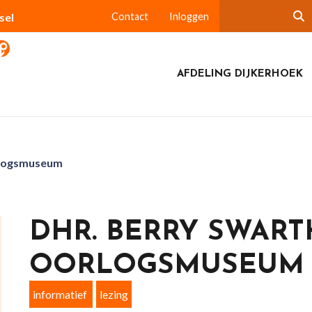
sel
Contact
Inloggen
AFDELING DIJKERHOEK
rlogsmuseum
DHR. BERRY SWAR
OORLOGSMUSEUM
informatief
lezing