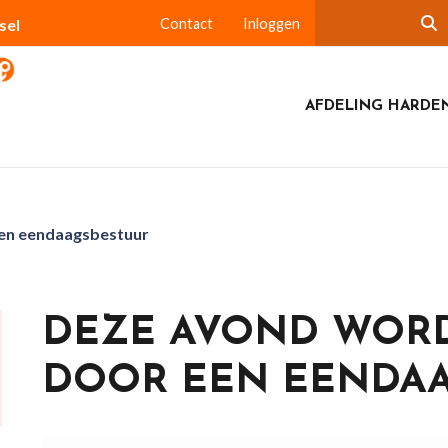
sel
Contact
Inloggen
AFDELING HARDE
en eendaagsbestuur
DEZE AVOND WOR
DOOR EEN EENDA