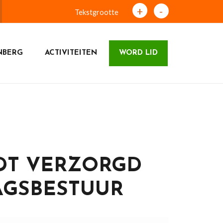
+
-
Tekstgrootte
NBERG
ACTIVITEITEN
WORD LID
DT VERZORGD
AGSBESTUUR