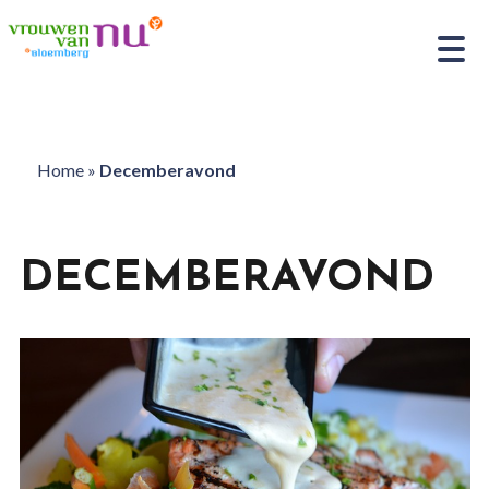
Home
»
Decemberavond
DECEMBERAVOND