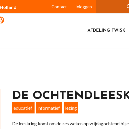
-Holland
Contact
Inloggen
AFDELING TWISK
DE OCHTENDLEES
educatief
informatief
lezing
De leeskring komt om de zes weken op vrijdagochtend bij el