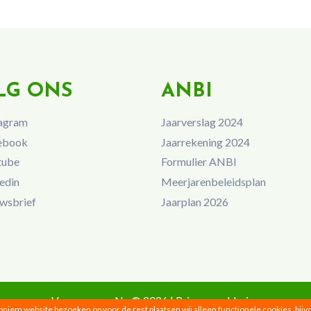
LG ONS
ANBI
agram
Jaarverslag 2024
ebook
Jaarrekening 2024
tube
Formulier ANBI
edin
Meerjarenbeleidsplan
wsbrief
Jaarplan 2026
Vrouwen van Nu © 2026 |
Privacyverklaring
noniem website bezoeken op voor de rest plaatsen wij alleen functionele cookies, bij