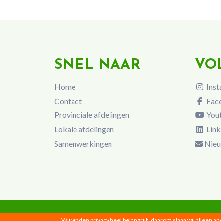
SNEL NAAR
VO
Home
Inst
Contact
Fac
Provinciale afdelingen
You
Lokale afdelingen
Link
Samenwerkingen
Nieu
Wij vinden privacy heel belangrijk, daarom slaan wij alleen a