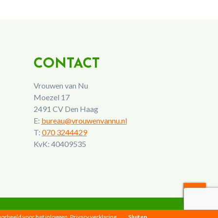
CONTACT
Vrouwen van Nu
Moezel 17
2491 CV Den Haag
E:
bureau@vrouwenvannu.nl
T:
070 3244429
KvK: 40409535
voorbeeld voor het inloggen.
Privacy verklaring
Sluiten