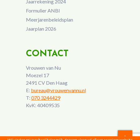
Jaarrekening 2024
Formulier ANBI
Meerjarenbeleidsplan
Jaarplan 2026
CONTACT
Vrouwen van Nu
Moezel 17
2491 CV Den Haag
E:
bureau@vrouwenvannu.nl
T:
070 3244429
KvK: 40409535
Wij vinden privacy heel belangrijk, daarom slaan wij alleen anoniem website