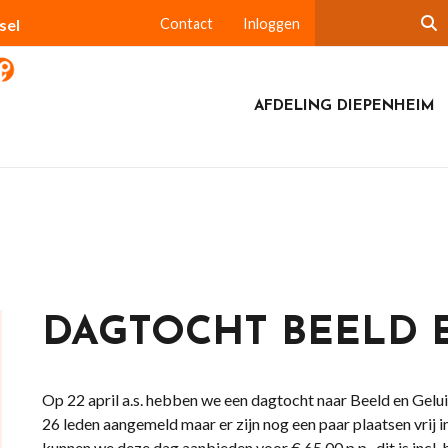
sel
Contact
Inloggen
AFDELING DIEPENHEIM
DAGTOCHT BEELD 
Op 22 april a.s. hebben we een dagtocht naar Beeld en Gelui
26 leden aangemeld maar er zijn nog een paar plaatsen vrij i
kunnen we deze dag aanbieden voor € 65.00 p.p., dit is incl