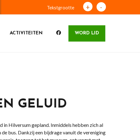
+
-
Tekstgrootte
ACTIVITEITEN
WORD LID
EN GELUID
d in Hilversum gepland. Inmiddels hebben zich al
n de bus. Dankzij een bijdrage vanuit de vereniging
. busreis, toegang tot het museum, ontvangst met