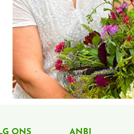
LG ONS
ANBI