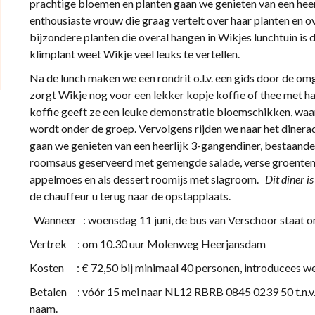
prachtige bloemen en planten gaan we genieten van een heerl
enthousiaste vrouw die graag vertelt over haar planten en o
bijzondere planten die overal hangen in Wikjes lunchtuin is 
klimplant weet Wikje veel leuks te ve
Na de lunch maken we een rondrit o.l.v. een gids door de om
zorgt Wikje nog voor een lekker kopje koffie of thee met 
koffie geeft ze een leuke demonstratie bloemschikken, waa
wordt onder de groep. Vervolgens rijden we naar het dinerad
gaan we genieten van een heerlijk 3-gangendiner, bestaand
roomsaus geserveerd met gemengde salade, verse groenten, 
appelmoes en als dessert roomijs met slagroom.
Dit diner i
de chauffeur u terug naar de opstapplaats.
Wanneer : woensdag 11 juni, de bus van Verschoor staat om
Vertrek : om 10.30 uur Molenweg Heerjansdam
Kosten : € 72,50 bij minimaal 40 personen, introducees w
Betalen : vóór 15 mei naar NL12 RBRB 0845 0239 50 t.n.v.
naam.