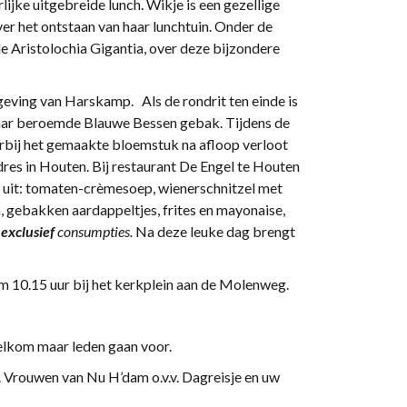
ijke uitgebreide lunch. Wikje is een gezellige
ver het ontstaan van haar lunchtuin. Onder de
de Aristolochia Gigantia, over deze bijzondere
rtellen.
geving van Harskamp. Als de rondrit ten einde is
haar beroemde Blauwe Bessen gebak. Tijdens de
rbij het gemaakte bloemstuk na afloop verloot
res in Houten. Bij restaurant De Engel te Houten
e uit: tomaten-crèmesoep, wienerschnitzel met
gebakken aardappeltjes, frites en mayonaise,
s
exclusief
consumpties.
Na deze leuke dag brengt
 10.15 uur bij het kerkplein aan de Molenweg.
elkom maar leden gaan voor.
 Vrouwen van Nu H’dam o.v.v. Dagreisje en uw