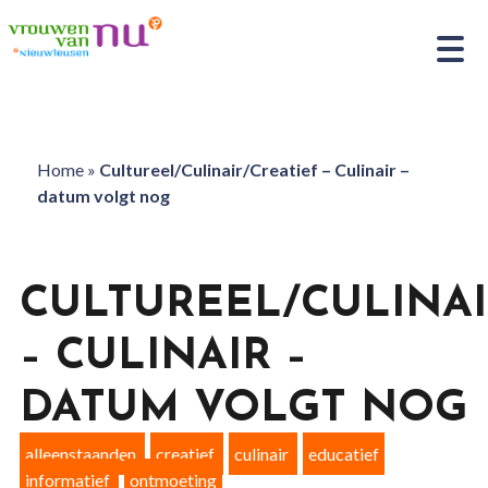
Home
»
Cultureel/Culinair/Creatief – Culinair –
datum volgt nog
CULTUREEL/CULINAI
– CULINAIR –
DATUM VOLGT NOG
alleenstaanden
creatief
culinair
educatief
informatief
ontmoeting