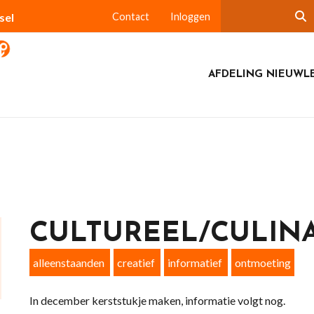
sel
Contact
Inloggen
AFDELING NIEUWL
CULTUREEL/CULINA
alleenstaanden
creatief
informatief
ontmoeting
In december kerststukje maken, informatie volgt nog.