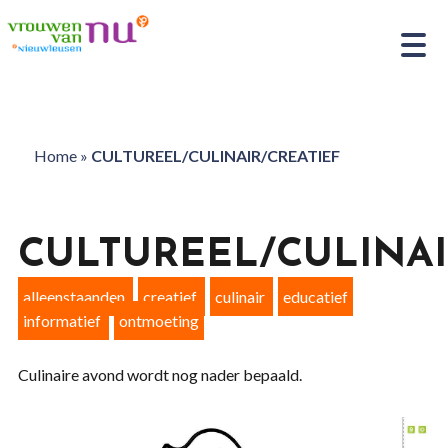
Home
»
CULTUREEL/CULINAIR/CREATIEF
CULTUREEL/CULINAI
alleenstaanden
creatief
culinair
educatief
informatief
ontmoeting
Culinaire avond wordt nog nader bepaald.