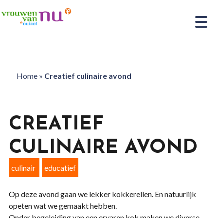
Home
»
Creatief culinaire avond
CREATIEF
CULINAIRE AVOND
culinair
educatief
Op deze avond gaan we lekker kokkerellen. En natuurlijk
opeten wat we gemaakt hebben.
Onder begeleiding van een ervaren kok maken we diverse