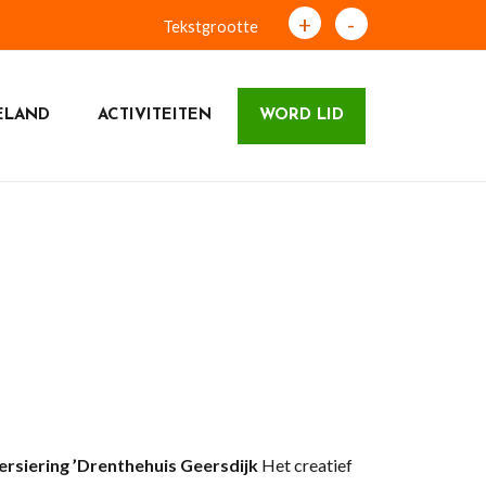
+
-
Tekstgrootte
ELAND
ACTIVITEITEN
WORD LID
rsiering ’
Drenthehuis Geersdijk
Het creatief