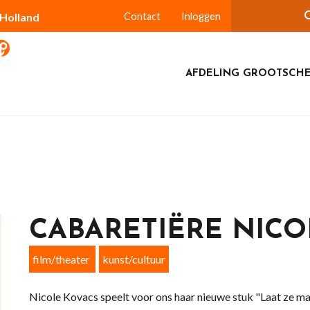
-Holland
Contact
Inloggen
AFDELING GROOTSCH
CABARETIËRE NICO
film/theater
kunst/cultuur
Nicole Kovacs speelt voor ons haar nieuwe stuk "Laat ze m