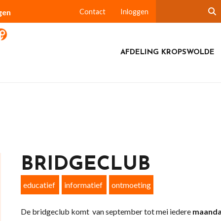
gen
Contact
Inloggen
AFDELING KROPSWOLDE
BRIDGECLUB
educatief
informatief
ontmoeting
De bridgeclub komt van september tot mei iedere
maanda