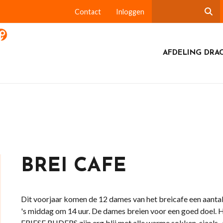
Contact
Inloggen
AFDELING DRA
BREI CAFE
Dit voorjaar komen de 12 dames van het breicafe een aantal
's middag om 14 uur. De dames breien voor een goed doel. H
FRIESE RIJDERS zijn erg blij met alle warme sokken, sjaals 