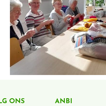
LG ONS
ANBI