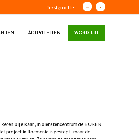
+
-
Tekstgrootte
CHTEN
ACTIVITEITEN
WORD LID
 keren bij elkaar , in dienstencentrum de BUREN
et project in Roemenie is gestopt , maar de
, mutsen en truien. Ze nemen ze graag mee naar