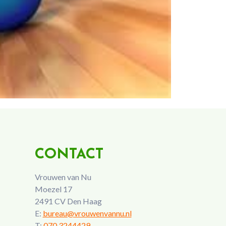
CONTACT
Vrouwen van Nu
Moezel 17
2491 CV Den Haag
E:
bureau@vrouwenvannu.nl
T:
070 3244429