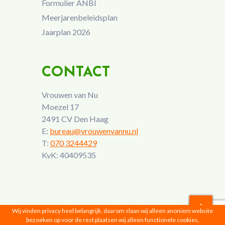
Formulier ANBI
Meerjarenbeleidsplan
Jaarplan 2026
CONTACT
Vrouwen van Nu
Moezel 17
2491 CV Den Haag
E:
bureau@vrouwenvannu.nl
T:
070 3244429
KvK: 40409535
Wij vinden privacy heel belangrijk, daarom slaan wij alleen anoniem website
bezoeken op voor de rest plaatsen wij alleen functionele cookies,
Vrouwen van Nu © 2026 |
Privacyverklaring