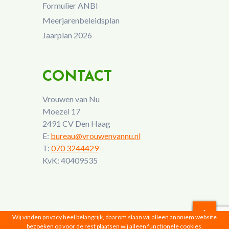
Formulier ANBI
Meerjarenbeleidsplan
Jaarplan 2026
CONTACT
Vrouwen van Nu
Moezel 17
2491 CV Den Haag
E:
bureau@vrouwenvannu.nl
T:
070 3244429
KvK: 40409535
Wij vinden privacy heel belangrijk, daarom slaan wij alleen anoniem website
bezoeken op voor de rest plaatsen wij alleen functionele cookies,