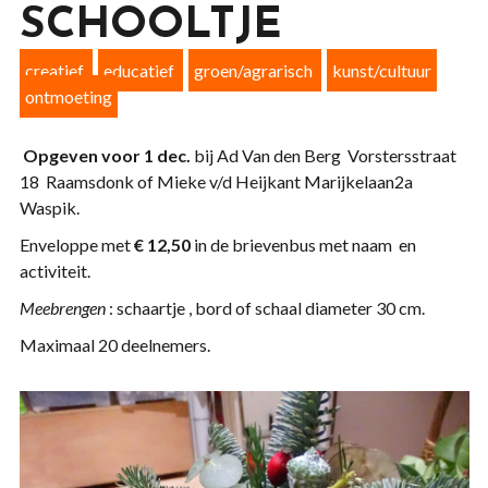
SCHOOLTJE
creatief
educatief
groen/agrarisch
kunst/cultuur
ontmoeting
Opgeven voor 1 dec.
bij Ad Van den Berg Vorstersstraat
18 Raamsdonk of Mieke v/d Heijkant Marijkelaan2a
Waspik.
Enveloppe met
€ 12,50
in de brievenbus met naam en
activiteit.
Meebrengen
: schaartje , bord of schaal diameter 30 cm.
Maximaal 20 deelnemers.