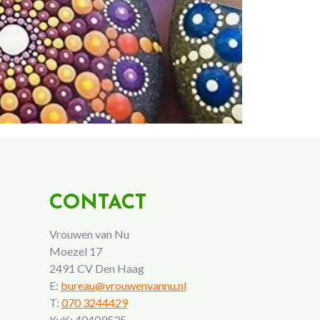
CONTACT
Vrouwen van Nu
Moezel 17
2491 CV Den Haag
E:
bureau@vrouwenvannu.nl
T:
070 3244429
KvK: 40409535