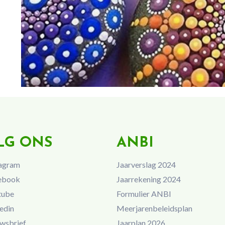
LG ONS
ANBI
agram
Jaarverslag 2024
ebook
Jaarrekening 2024
tube
Formulier ANBI
edin
Meerjarenbeleidsplan
wsbrief
Jaarplan 2026