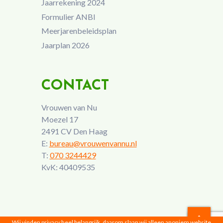
Jaarrekening 2024
Formulier ANBI
Meerjarenbeleidsplan
Jaarplan 2026
CONTACT
Vrouwen van Nu
Moezel 17
2491 CV Den Haag
E:
bureau@vrouwenvannu.nl
T:
070 3244429
KvK: 40409535
Wij vinden privacy heel belangrijk, daarom slaan wij alleen anoniem website