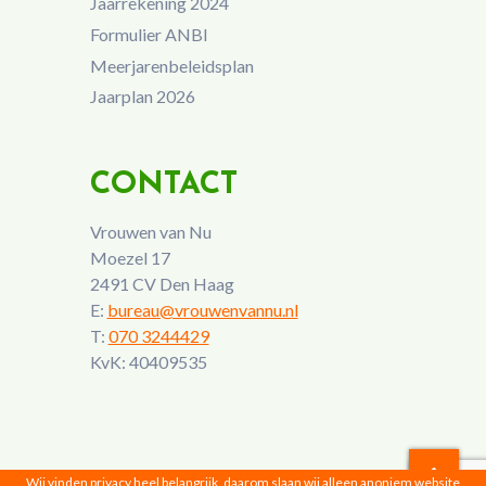
Jaarrekening 2024
Formulier ANBI
Meerjarenbeleidsplan
Jaarplan 2026
CONTACT
Vrouwen van Nu
Moezel 17
2491 CV Den Haag
E:
bureau@vrouwenvannu.nl
T:
070 3244429
KvK: 40409535
Wij vinden privacy heel belangrijk, daarom slaan wij alleen anoniem website