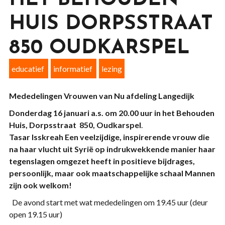
HET BEHOUDEN
HUIS DORPSSTRAAT
850 OUDKARSPEL
educatief
informatief
lezing
Mededelingen Vrouwen van Nu afdeling Langedijk
Donderdag 16 januari a.s. om 20.00 uur
in het Behouden
Huis, Dorpsstraat 850, Oudkarspel
.
Tasar Isskreah
Een veelzijdige, inspirerende vrouw
die
na haar vlucht uit Syrië
op indrukwekkende manier haar
tegenslagen omgezet heeft
in positieve bijdrages,
persoonlijk, maar ook maatschappelijke schaal
Mannen
zijn ook welkom!
De avond start met wat mededelingen om 19.45 uur (deur
open 19.15 uur)