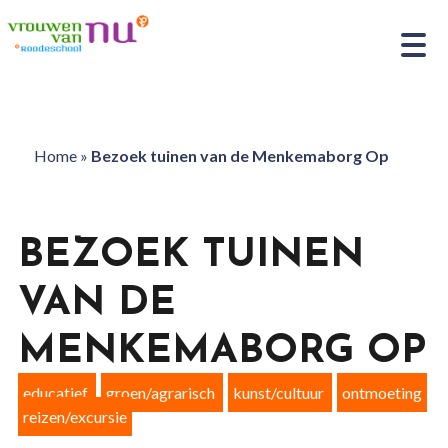
Home
»
Bezoek tuinen van de Menkemaborg Op
BEZOEK TUINEN
VAN DE
MENKEMABORG OP
educatief
groen/agrarisch
kunst/cultuur
ontmoeting
reizen/excursie