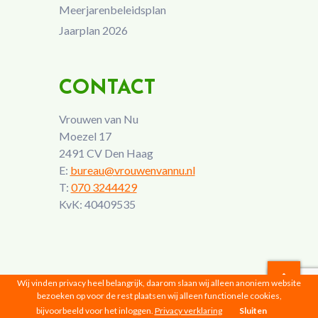
Meerjarenbeleidsplan
Jaarplan 2026
CONTACT
Vrouwen van Nu
Moezel 17
2491 CV Den Haag
E:
bureau@vrouwenvannu.nl
T:
070 3244429
KvK: 40409535
Wij vinden privacy heel belangrijk, daarom slaan wij alleen anoniem website
bezoeken op voor de rest plaatsen wij alleen functionele cookies,
Vrouwen van Nu © 2026 |
Privacyverklaring
bijvoorbeeld voor het inloggen.
Privacy verklaring
Sluiten