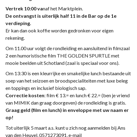
Vertrek 10:00 va
naf het Marktplein.
De ontvangst is uiterlijk half 11 in de Bar op de 1e
verdieping.
Er kan dan ook koffie worden gedronken voor eigen
rekening.
Om 11.00 uur volgt de rondleiding en aansluitend in filmzaal
2 een humoristische film THE GOLDEN SPURTLE met
mooie beelden uit Schotland (zaal is speciaal voor ons).
Om 13:30 is een kleurrijke en smakelijke lunch bestaande uit
soep van het seizoen en broodspecialiteiten met luxe beleg
en toppings en inclusief biologisch sap.
Correctie kosten
: film € 13.= en lunch € 22.= (ben je vriend
van MIMIK dan graag doorgeven) de rondleiding is gratis.
Graag geld (film en lunch) in enveloppe met uw naam er
op!
Tot uiterlijk 5 maart a.s. kunt u zich nog aanmelden bij Ans
van den Heuvel, 0571273091, e-mail