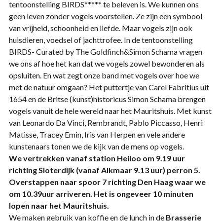
tentoonstelling BIRDS***** te beleven is. We kunnen ons
geen leven zonder vogels voorstellen. Ze zijn een symbool
van vrijheid, schoonheid en liefde. Maar vogels zijn ook
huisdieren, voedsel of jachttrofee. In de tentoonstelling
BIRDS- Curated by The Goldfinch&Simon Schama vragen
we ons af hoe het kan dat we vogels zowel bewonderen als
opsluiten. En wat zegt onze band met vogels over hoe we
met de natuur omgaan? Het puttertje van Carel Fabritius uit
1654 en de Britse (kunst)historicus Simon Schama brengen
vogels vanuit de hele wereld naar het Mauritshuis. Met kunst
van Leonardo Da Vinci, Rembrandt, Pablo Piccasso, Henri
Matisse, Tracey Emin, Iris van Herpen en vele andere
kunstenaars tonen we de kijk van de mens op vogels.
We vertrekken vanaf station Heiloo om 9.19 uur
richting Sloterdijk (vanaf Alkmaar 9.13 uur) perron 5.
Overstappen naar spoor 7 richting Den Haag waar we
om 10.39uur arriveren. Het is ongeveer 10 minuten
lopen naar het Mauritshuis.
We maken gebruik van koffie en de lunch in de
Brasserie