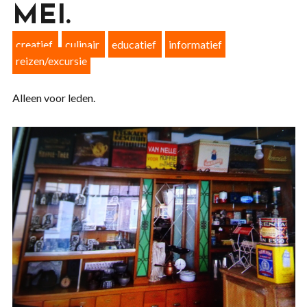
MEI.
creatief
culinair
educatief
informatief
reizen/excursie
Alleen voor leden.