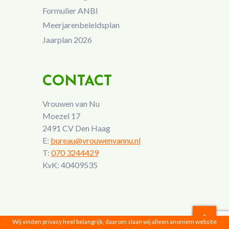
Formulier ANBI
Meerjarenbeleidsplan
Jaarplan 2026
CONTACT
Vrouwen van Nu
Moezel 17
2491 CV Den Haag
E:
bureau@vrouwenvannu.nl
T:
070 3244429
KvK: 40409535
Wij vinden privacy heel belangrijk, daarom slaan wij alleen anoniem website