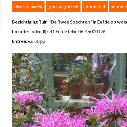
alleenstaanden
groen/agrarisch
informatief
ontmoet
Bezichtiging Tuin ''De Twee Spechten'' in Eefde op wo
Locatie:
Jodendijk 41 Eefde telnr. 06-46000126
Entree:
€6,50 pp