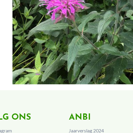
LG ONS
ANBI
agram
Jaarverslag 2024