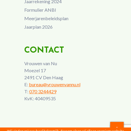
Jaarrekening 2024
Formulier ANBI
Meerjarenbeleidsplan
Jaarplan 2026
CONTACT
Vrouwen van Nu
Moezel 17
2491 CV Den Haag
E:
bureau@vrouwenvannu.nl
T:
070 3244429
KvK: 40409535
Wij vinden privacy heel belangrijk, daarom slaan wij alleen anoniem website