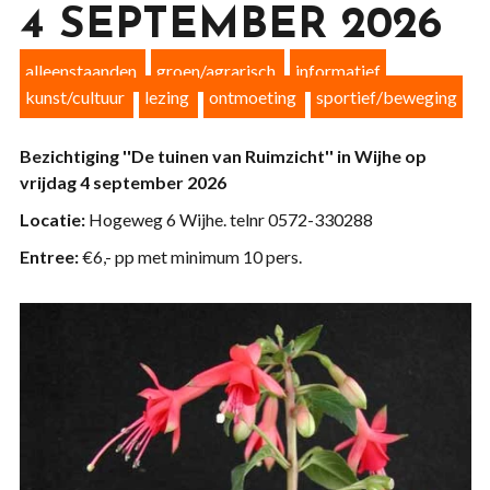
4 SEPTEMBER 2026
alleenstaanden
groen/agrarisch
informatief
kunst/cultuur
lezing
ontmoeting
sportief/beweging
Bezichtiging ''De tuinen van Ruimzicht'' in Wijhe op
vrijdag 4 september 2026
Locatie:
Hogeweg 6 Wijhe. telnr 0572-330288
Entree:
€6,- pp met minimum 10 pers.