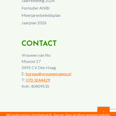
Jaarrekening 2024
Formulier ANBI
Meerjarenbeleidsplan
Jaarplan 2026
CONTACT
Vrouwen van Nu
Moezel 17
2491 CV Den Haag
E:
bureau@vrouwenvannu.nl
T:
070 3244429
KvK: 40409535
Wij vinden privacy heel belangrijk, daarom slaan wij alleen anoniem website