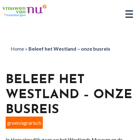
Home
»
Beleef het Westland – onze busreis
BELEEF HET
WESTLAND – ONZE
BUSREIS
groen/agrarisch
In Honselersdijk gaan we het Westlands Museum en de