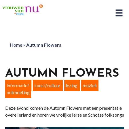
Home
»
Autumn Flowers
AUTUMN FLOWERS
informatief
kunst/cultuur
lezing
muziek
ontmoeting
Deze avond komen de Automn Flowers met een presentatie
overe Ierland en horen we vrolijke Ierse en Schotse folksongs