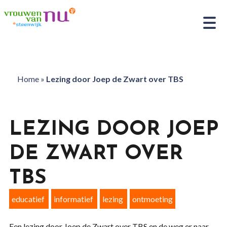
Home
»
Lezing door Joep de Zwart over TBS
LEZING DOOR JOEP
DE ZWART OVER
TBS
educatief
informatief
lezing
ontmoeting
Een lezing door Joep de Zwart over TBS en de weg er naar