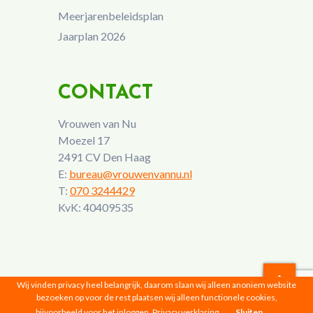
Meerjarenbeleidsplan
Jaarplan 2026
CONTACT
Vrouwen van Nu
Moezel 17
2491 CV Den Haag
E:
bureau@vrouwenvannu.nl
T:
070 3244429
KvK: 40409535
Wij vinden privacy heel belangrijk, daarom slaan wij alleen anoniem website
bezoeken op voor de rest plaatsen wij alleen functionele cookies,
Vrouwen van Nu © 2026 |
Privacyverklaring
bijvoorbeeld voor het inloggen.
Privacy verklaring
Sluiten