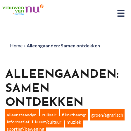
Home
»
Alleengaanden: Samen ontdekken
ALLEENGAANDEN:
SAMEN
ONTDEKKEN
alleenstaanden
culinair
film/theater
groen/agrarisch
informatief
kunst/cultuur
muziek
sportief/beweging