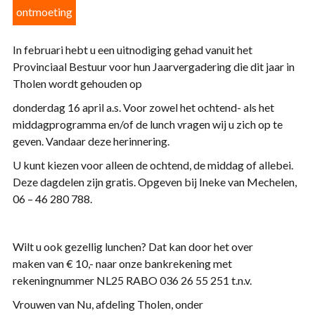
ontmoeting
In februari hebt u een uitnodiging gehad
van
uit het
Provinciaal Bestuur voor hun Jaarvergadering die dit jaar in
Tholen wordt gehouden op
donderdag 16 april a.s. Voor zowel het ochtend- als het
middagprogramma en/of de lunch vragen wij u zich op te
geven.
Van
daar deze herinnering.
U kunt kiezen voor alleen de ochtend, de middag of allebei.
Deze dagdelen zijn gratis. Opgeven bij Ineke
van
Mechelen,
06 – 46 280 788.
Wilt u ook gezellig lunchen? Dat kan door het over
maken
van
€ 10,- naar onze bankrekening met
rekeningnummer NL25 RABO 036 26 55 251 t.n.v.
Vrouwen
van
Nu
, afdeling Tholen, onder