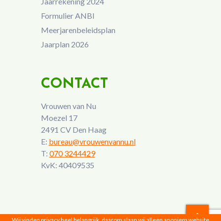
Jaarrekening 2024
Formulier ANBI
Meerjarenbeleidsplan
Jaarplan 2026
CONTACT
Vrouwen van Nu
Moezel 17
2491 CV Den Haag
E:
bureau@vrouwenvannu.nl
T:
070 3244429
KvK: 40409535
Wij vinden privacy heel belangrijk, daarom slaan wij alleen anoniem website