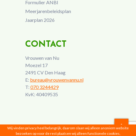
Formulier ANBI
Meerjarenbeleidsplan
Jaarplan 2026
CONTACT
Vrouwen van Nu
Moezel 17
2491 CV Den Haag
E:
bureau@vrouwenvannu.nl
T:
070 3244429
KvK: 40409535
Wij vinden privacy heel belangrijk, daarom slaan wij alleen anoniem website
bezoeken op voor de rest plaatsen wij alleen functionele cookies,
Vrouwen van Nu © 2026 |
Privacyverklaring