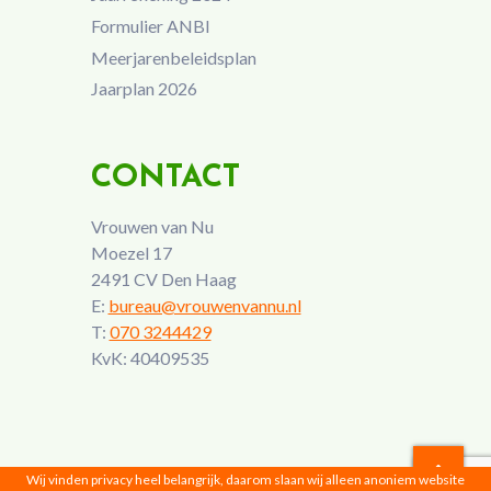
Formulier ANBI
Meerjarenbeleidsplan
Jaarplan 2026
CONTACT
Vrouwen van Nu
Moezel 17
2491 CV Den Haag
E:
bureau@vrouwenvannu.nl
T:
070 3244429
KvK: 40409535
Wij vinden privacy heel belangrijk, daarom slaan wij alleen anoniem website