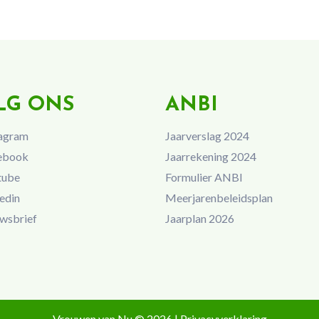
LG ONS
ANBI
agram
Jaarverslag 2024
ebook
Jaarrekening 2024
tube
Formulier ANBI
edin
Meerjarenbeleidsplan
wsbrief
Jaarplan 2026
Vrouwen van Nu © 2026 |
Privacyverklaring