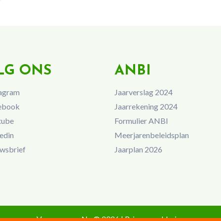
LG ONS
ANBI
agram
Jaarverslag 2024
ebook
Jaarrekening 2024
tube
Formulier ANBI
edin
Meerjarenbeleidsplan
wsbrief
Jaarplan 2026
Vrouwen van Nu © 2026 |
Privacyverklaring