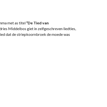
mma met as titel
“De Tied van
ries Middelbos giet in zelfgeschreven liedties,
 tied dat de striepkoornbroek de moede was