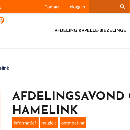
d
Contact
Inloggen
AFDELING KAPELLE-BIEZELINGE
link
AFDELINGSAVOND 
HAMELINK
informatief
muziek
ontmoeting