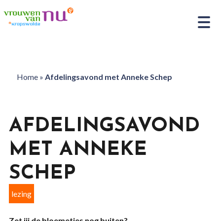
Home
»
Afdelingsavond met Anneke Schep
AFDELINGSAVOND
MET ANNEKE
SCHEP
lezing
Zet jij de bloemetjes nog buiten?