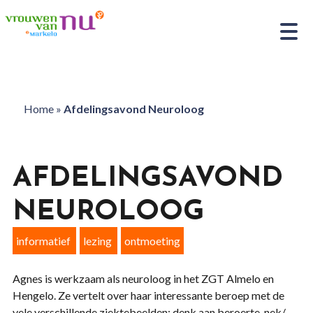
Home
»
Afdelingsavond Neuroloog
AFDELINGSAVOND
NEUROLOOG
informatief
lezing
ontmoeting
Agnes is werkzaam als neuroloog in het ZGT Almelo en
Hengelo. Ze vertelt over haar interessante beroep met de
vele verschillende ziektebeelden; denk aan beroerte, nek/-