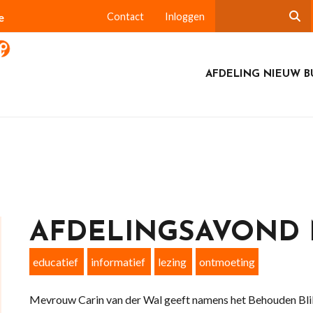
e
Contact
Inloggen
AFDELING NIEUW B
AFDELINGSAVOND 
educatief
informatief
lezing
ontmoeting
Mevrouw Carin van der Wal geeft namens het Behouden Blik e