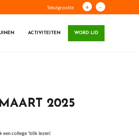
+
-
Tekstgrootte
UINEN
ACTIVITEITEN
WORD LID
MAART 2025
en college 'blik lezen'.