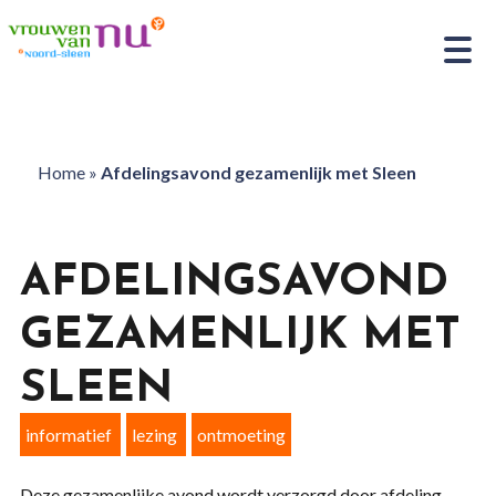
Home
»
Afdelingsavond gezamenlijk met Sleen
AFDELINGSAVOND
GEZAMENLIJK MET
SLEEN
informatief
lezing
ontmoeting
Deze gezamenlijke avond wordt verzorgd door afdeling