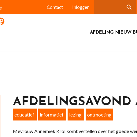
e
Contact
Inloggen
AFDELING NIEUW B
AFDELINGSAVOND A
educatief
informatief
lezing
ontmoeting
Mevrouw Annemiek Krol komt vertellen over het goede wer