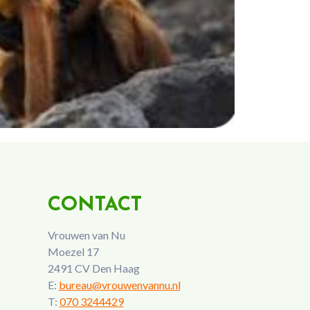
CONTACT
Vrouwen van Nu
Moezel 17
2491 CV Den Haag
E:
bureau@vrouwenvannu.nl
T:
070 3244429