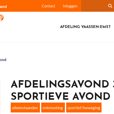
land
Contact
Inloggen
AFDELING VAASSEN-EMST
vond
AFDELINGSAVOND 3
SPORTIEVE AVOND
alleenstaanden
ontmoeting
sportief/beweging